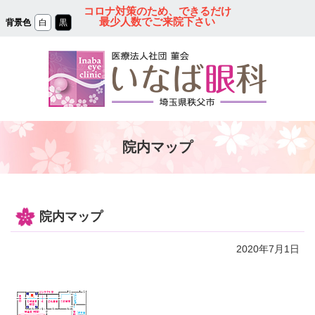
コ
コロナ対策のため、できるだけ
ン
最少人数でご来院下さい
背景色
白
黒
テ
ン
ツ
本
文
へ
ス
キ
ッ
プ
秩父の眼科｜医療法人
院内マップ
社団 菫会 いなば眼
科クリニック
院内マップ
2020年7月1日