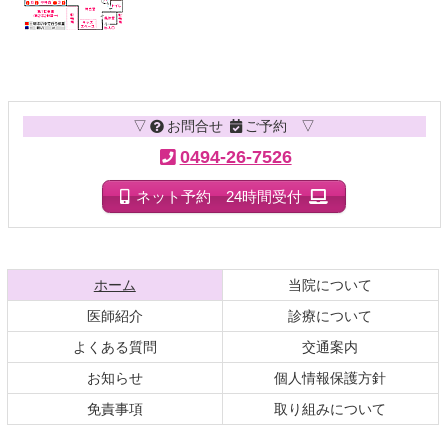
コ
ペ
ン
ー
テ
ジ
▽
お問合せ
ご予約 ▽
ン
の
ツ
先
0494-26-7526
本
頭
文
へ
ネット予約 24時間受付
の
戻
先
る
頭
へ
現在のページ
ホーム
当院について
戻
医師紹介
診療について
る
よくある質問
交通案内
お知らせ
個人情報保護方針
免責事項
取り組みについて