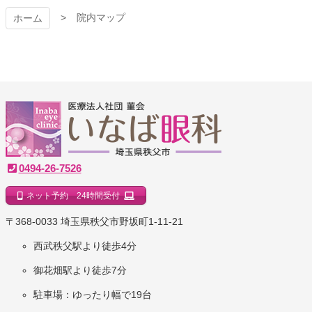
院内マップ
ホーム
いなば眼科クリニック
0494-26-7526
ネット予約 24時間受付
｜埼玉県秩父市
〒368-0033 埼玉県秩父市野坂町1-11-21
西武秩父駅より徒歩4分
御花畑駅より徒歩7分
駐車場：ゆったり幅で19台