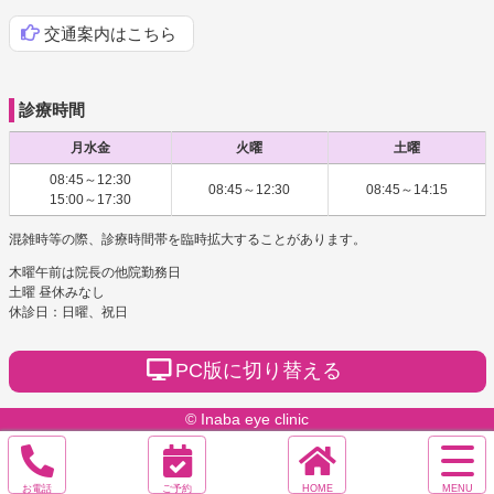
交通案内はこちら
診療時間
月水金
火曜
土曜
08:45～12:30
08:45～12:30
08:45～14:15
15:00～17:30
混雑時等の際、診療時間帯を臨時拡大することがあります。
木曜午前は院長の他院勤務日
土曜 昼休みなし
休診日：日曜、祝日
PC版に切り替える
© Inaba eye clinic
サ
イ
電
オ
ホ