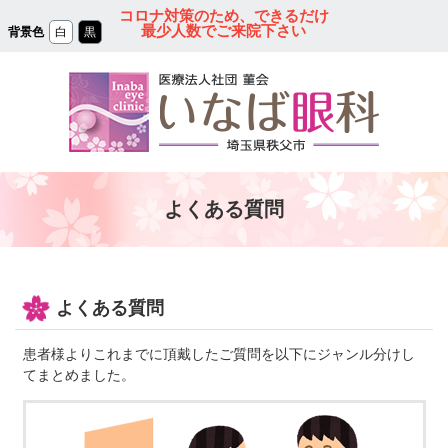
コ
コロナ対策のため、できるだけ
ン
最少人数でご来院下さい
背景色
白
黒
テ
ン
ツ
本
文
へ
ス
キ
ッ
プ
秩父の眼科｜医療法人
よくある質問
社団 菫会 いなば眼
科クリニック
よくある質問
患者様よりこれまでに頂戴したご質問を以下にジャンル分けし
てまとめました。