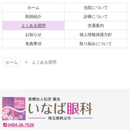
先
る
頭
ホーム
当院について
へ
医師紹介
診療について
戻
現在のページ
よくある質問
交通案内
る
お知らせ
個人情報保護方針
免責事項
取り組みについて
よくある質問
ホーム
いなば眼科クリニック
0494-26-7526