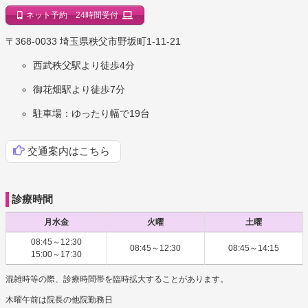
ネット予約 24時間受付
｜埼玉県秩父市
〒368-0033 埼玉県秩父市野坂町1-11-21
西武秩父駅より徒歩4分
御花畑駅より徒歩7分
駐車場：ゆったり幅で19台
交通案内はこちら
診療時間
月水金
火曜
土曜
08:45～12:30
08:45～12:30
08:45～14:15
15:00～17:30
混雑時等の際、診療時間帯を臨時拡大することがあります。
木曜午前は院長の他院勤務日