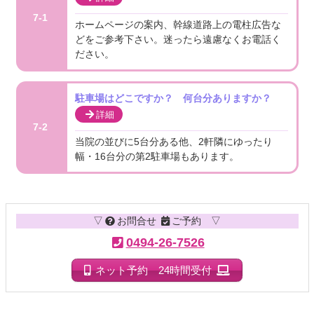
7-1
ホームページの案内、幹線道路上の電柱広告な
どをご参考下さい。迷ったら遠慮なくお電話く
ださい。
駐車場はどこですか？ 何台分ありますか？
詳細
7-2
当院の並びに5台分ある他、2軒隣にゆったり
幅・16台分の第2駐車場もあります。
コ
ペ
ン
ー
▽
お問合せ
ご予約 ▽
テ
ジ
0494-26-7526
ン
の
ツ
先
ネット予約 24時間受付
本
頭
文
へ
の
戻