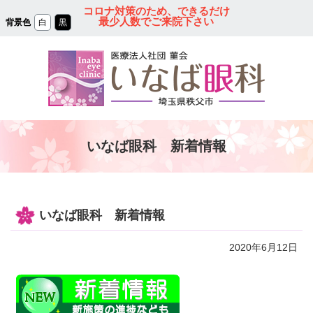
コ
コロナ対策のため、できるだけ
ン
最少人数でご来院下さい
背景色
白
黒
テ
ン
ツ
本
文
へ
ス
キ
ッ
プ
秩父の眼科｜医療法人
いなば眼科 新着情報
社団 菫会 いなば眼
科クリニック
いなば眼科 新着情報
2020年6月12日