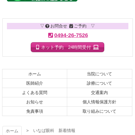
コ
ペ
ン
ー
テ
ジ
▽
お問合せ
ご予約 ▽
ン
の
ツ
先
0494-26-7526
本
頭
文
へ
ネット予約 24時間受付
の
戻
先
る
頭
へ
ホーム
当院について
戻
医師紹介
診療について
る
よくある質問
交通案内
お知らせ
個人情報保護方針
免責事項
取り組みについて
いなば眼科 新着情報
ホーム