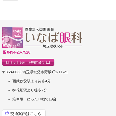
いなば眼科クリニック
0494-26-7526
ネット予約 24時間受付
｜埼玉県秩父市
〒368-0033 埼玉県秩父市野坂町1-11-21
西武秩父駅より徒歩4分
御花畑駅より徒歩7分
駐車場：ゆったり幅で19台
交通案内はこちら