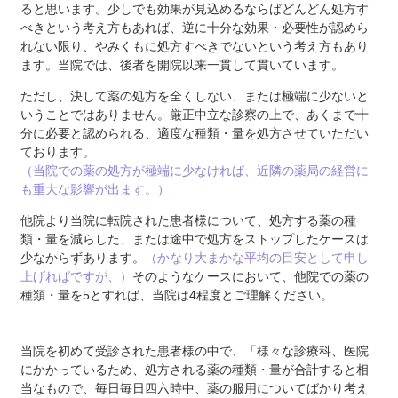
ると思います。少しでも効果が見込めるならばどんどん処方す
べきという考え方もあれば、逆に十分な効果・必要性が認めら
れない限り、やみくもに処方すべきでないという考え方もあり
ます。当院では、後者を開院以来一貫して貫いています。
ただし、決して薬の処方を全くしない、または極端に少ないと
いうことではありません。厳正中立な診察の上で、あくまで十
分に必要と認められる、適度な種類・量を処方させていただい
ております。
（当院での薬の処方が極端に少なければ、近隣の薬局の経営に
も重大な影響が出ます。）
他院より当院に転院された患者様について、処方する薬の種
類・量を減らした、または途中で処方をストップしたケースは
少なからずあります。
（かなり大まかな平均の目安として申し
上げればですが、）
そのようなケースにおいて、他院での薬の
種類・量を5とすれば、当院は4程度とご理解ください。
当院を初めて受診された患者様の中で、「様々な診療科、医院
にかかっているため、処方される薬の種類・量が合計すると相
当なもので、毎日毎日四六時中、薬の服用についてばかり考え