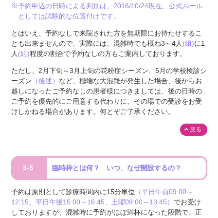
※予約申込の日時による判別は、2016/10/24現在、公式ルール
としては試験的な位置付けです。
とはいえ、予約なしで来院された方を無期限にお待たせするこ
とも出来ませんので、実際には、混雑時でも概ね3～4人
(組)
に1
人
(組)
程度の割合で予約なしの方もご案内しております。
ただし、2月下旬～3月上旬の花粉症シーズン、5月の学校検診シ
ーズン
（後述）
など、極端な大混雑が発生した場合、後からお
越しになったご予約なしの患者様につきましては、後の日時の
ご予約を優先的にご用意する代わりに、その場での受診をお受
けしかねる場合があります。何とぞご了承ください。
戻る
3-5
臨時枠とは何？ いつ、なぜ開設するの？
予約は原則として診療時間内に15分単位
（平日午前09:00～
12:15、平日午後15:00～16:45、土曜09:00～13:45）
でお受け
しておりますが、混雑時に予約がほぼ満杯になった段階で、正