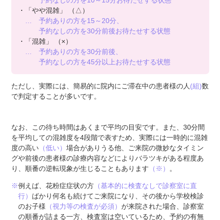
予約なしの方を
10～15分
お待たせする状態
・「やや混雑」
（△）
… 予約ありの方を
15～20分、
予約なしの方を
30分前後
お待たせする状態
・「混雑」
（×）
… 予約ありの方を
30分前後、
予約なしの方を
45分以上
お待たせする状態
ただし、実際には、簡易的に院内にご滞在中の患者様の人
(組)
数
で判定することが多いです。
なお、この待ち時間はあくまで平均の目安です。また、30分間
を平均しての混雑度を4段階で表すため、実際には一時的に混雑
度の高い
（低い）
場合がありうる他、ご来院の微妙なタイミン
グや前後の患者様の診療内容などによりバラツキがある程度あ
り、順番の逆転現象が生じることもあります
（※）
。
※
例えば、花粉症症状の方
（基本的に検査なしで診察室に直
行）
ばかり何名も続けてご来院になり、その後から学校検診
のお子様
（視力等の検査が必須）
が来院された場合、診察室
の順番が詰まる一方、検査室は空いているため、予約の有無