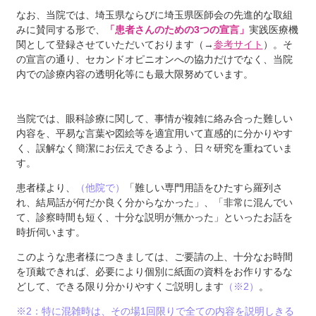
なお、当院では、埼玉県ならびに埼玉県医師会の先進的な取組
みに賛同する形で、
「患者さんのための3つの宣言」
実践医療機
関として登録させていただいております（→
参考サイト
）。そ
の宣言の通り、セカンドオピニオンへの協力だけでなく、当院
内での診療内容の透明化等にも最大限努めています。
当院では、眼科診療に関して、事情が複雑に絡み合った難しい
内容を、平易な言葉や図絵等を適宜用いて直感的に分かりやす
く、誤解なく簡潔にお伝えできるよう、日々研究を重ねていま
す。
患者様より、
（他院で）
「難しい専門用語をひたすら羅列さ
れ、結局話が何だか良く分からなかった」、「非常に混んでい
て、診察時間も短く、十分な説明が無かった」といったお話を
時折伺います。
このような患者様につきましては、ご要請の上、十分なお時間
を頂戴できれば、必要により個別に紙面の資料をお作りするな
どして、できる限り分かりやすくご説明します
（※2）
。
※2：特に混雑時は、その場1回限りで全ての内容を説明しきる