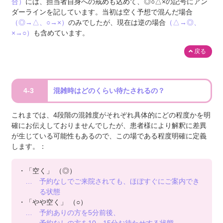
合）
には、担当者自身への戒めも込めて、◎○△×の記号にアン
ダーラインを記しています。当初は空く予想で混んだ場合
（◎→△、○→×）
のみでしたが、現在は逆の場合
（△→◎、
×→○）
も含めています。
戻る
4-3
混雑時はどのくらい待たされるの？
これまでは、4段階の混雑度がそれぞれ具体的にどの程度かを明
確にお伝えしておりませんでしたが、患者様により解釈に差異
が生じている可能性もあるので、この場である程度明確に定義
します。：
・「空く」
（◎）
… 予約なしでご来院されても、ほぼすぐにご案内でき
る状態
・「やや空く」
（○）
… 予約ありの方を
5分前後、