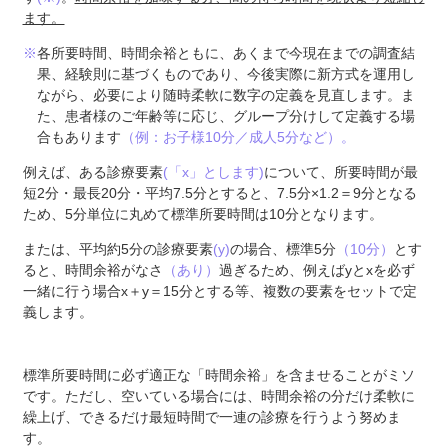
ます。
※
各所要時間、時間余裕ともに、あくまで今現在までの調査結
果、経験則に基づくものであり、今後実際に新方式を運用し
ながら、必要により随時柔軟に数字の定義を見直します。ま
た、患者様のご年齢等に応じ、グループ分けして定義する場
合もあります
（例：お子様10分／成人5分など）。
例えば、ある診療要素
(「x」とします)
について、所要時間が最
短2分・最長20分・平均7.5分とすると、7.5分×1.2＝9分となる
ため、5分単位に丸めて標準所要時間は10分となります。
または、平均約5分の診療要素
(y)
の場合、標準5分
（10分）
とす
ると、時間余裕がなさ
（あり）
過ぎるため、例えばyとxを必ず
一緒に行う場合x＋y＝15分とする等、複数の要素をセットで定
義します。
標準所要時間に必ず適正な「時間余裕」を含ませることがミソ
です。ただし、空いている場合には、時間余裕の分だけ柔軟に
繰上げ、できるだけ最短時間で一連の診療を行うよう努めま
す。