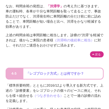
なお、時間余裕の発想は、
「渋滞学」
の考え方に基づきます。
車の運転時、各車が十分な車間距離を取って走ることで、事故
防止だけでなく、渋滞発生時に車間距離の分だけ前に前に詰め
ることで、車間距離が短い場合と比べ、渋滞をかなり軽減する
効果があります。
上述の時間余裕は車間距離に相当します。診療の“渋滞”を軽減で
きれば、後からご来院の患者様
（渋滞時の後続車に相当）
に対
し、それだけご迷惑をおかけせずに済みます。
戻る
4-5
「レゴブロック方式」とは何ですか？
「標準所要時間」とともに2016/12より導入する新方式です。上
述の「診療要素」をレゴブロックの個々のピースに例え、それ
らを様々組合せる
（つなぎ合わせる）
ことで一連の診療の流れ
を定義します。