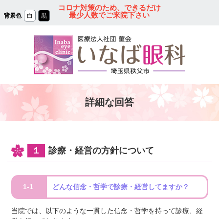
コ
コロナ対策のため、できるだけ
ン
最少人数でご来院下さい
背景色
白
黒
テ
ン
ツ
本
文
へ
ス
キ
ッ
プ
秩父の眼科｜医療法人
詳細な回答
社団 菫会 いなば眼
科クリニック
１
診療・経営の方針について
1-1
どんな信念・哲学で診療・経営してますか？
当院では、以下のような一貫した信念・哲学を持って診療、経