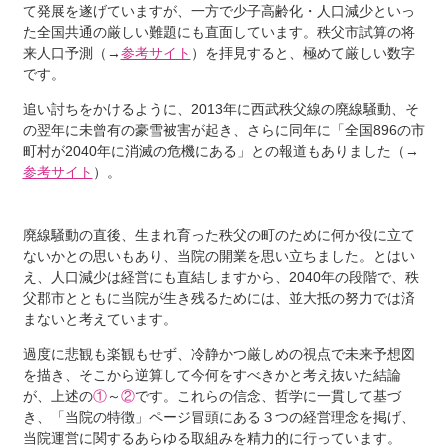
て発展を遂げていますが、一方で少子高齢化・人口減少といっ
た全国共通の厳しい難題にも直面しています。秩父市試算の将
来人口予測（→
参考サイト
）を拝見すると、極めて厳しい数字
です。
追い討ちをかけるように、2013年に西武秩父線の廃線騒動、そ
の翌年に未曾有の豪雪被害が起き、さらに同年に「全国896の市
町村が2040年に消滅の危機にある」との報道もありました（→
参考サイト
）。
廃線騒動の直後、生まれ育った秩父の町のために何か役に立て
ないかとの思いもあり、当院の開業を思い立ちました。とはい
え、人口減少は経営にも直結しますから、2040年の段階で、秩
父郡市とともに当院が生き残るためには、並大抵の努力では済
まないと考えています。
過度に悲観も楽観もせず、冷静かつ厳しめの視点で未来予想図
を描き、そこから逆算して今何をすべきかと考え抜いた結論
が、上述の
①
～
②
です。これらの信念、哲学に一貫して基づ
き、「当院の特徴」ページ冒頭にある３つの経営理念を掲げ、
当院運営に関するあらゆる取組みを精力的に行っています。