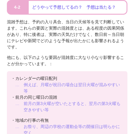
4-2
どうやって予想してるの？ 予想は当たる？
混雑予想は、予約の入り具合、当日の天候等を見て判断してい
ます。これらの要因と実際の混雑度とは、ある程度の因果関係
があり、特に後者は、実際の天気だけでなく、数日前～当日朝
にテレビや新聞でどのような予報が出たかにも影響されるよう
です。
他にも、以下のような要因が混雑度に大なり小なり影響するこ
とが分かっています。：
・カレンダーの曜日配列
… 例えば、月曜が祝日の場合は翌日火曜が混みやすい
等
・前月の同じ曜日の混雑
… 前月の第3火曜が空いたとすると、翌月の第3火曜も
空きやすい等
・地域の行事の有無
… お祭り、周辺の学校の運動会等の開催日は明らかに
空く