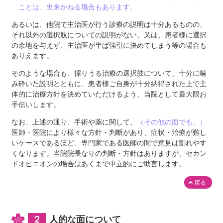
ことは、出来かねる場合もあります。
あるいは、他院で主治医が行う診療の説明は十分あるものの、
それ以外の選択肢についての説明がない、又は、患者様に選択
の余地を与えず、主治医が半ば強引に決めてしまう等の場合も
ありえます。
そのような場合も、採りうる治療の選択肢について、十分に噛
み砕いた説明とともに、患者様ご自身が十分納得された上で主
体的に治療方針を決めていただけるよう、当院として最大限お
手伝いします。
なお、上述の通り、手術や薬に関して、
（その他の面でも、）
医師・医院により様々な方針・判断があり、症状・治療が難し
いケースであるほど、専門家である医師の間で意見は割れやす
くなります。当院院長なりの判断・方針はありますが、セカン
ドオピニオンの場合はあくまで中立的にご助言します。
戻る
２
人的な面について