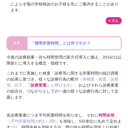
によらず後の学校検診のお子様を先にご案内することがあり
ます。
戻る
4-4
「標準所要時間」とは何ですか？
今後の診療順番・待ち時間管理の新方式導入に備え、2016/11以
降新たに導入する概念・指標です。
これまでに実施した検査・診察等に関する所要時間の統計調査
の結果に基づき、様々な診療行為の断片
（各検査・処置・診察
等。以下、
「診療要素」
と呼びます）
、およびそれら診療要素
の組合せ、つながりとしての一連の様々な診療行為に対して定
義します。
各診療要素につき平均所要時間を割り出し、それに
時間余裕
（平均所要時間の約1～2割）
を加味し、5分単位に丸めて定めま
す
(※)
。
時間余裕を加味する分、間の待ち時間を現状より短縮し