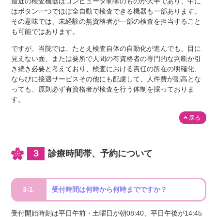
最近の検査機器はコンピュータ制御のものが大半であり、中に
はボタン一つでほぼ全自動で検査できる機器も一部あります。
その意味では、未経験の無資格者が一部の検査を担当すること
も可能ではあります。
ですが、当院では、たとえ検査自体の自動化が進んでも、目に
見えない面、または要所で人間の有資格者の専門的な判断が引
き続き必要と考えており、検査における責任の所在の明確化、
ならびに接遇サービスその他にも配慮して、人件費が割高とな
っても、原則必ず有資格者が検査を行う体制を採っておりま
す。
戻る
３
診療時間帯、予約について
3-1
受付時間は何時から何時までですか？
受付開始時刻は平日午前・土曜日が朝08:40、平日午後が14:45