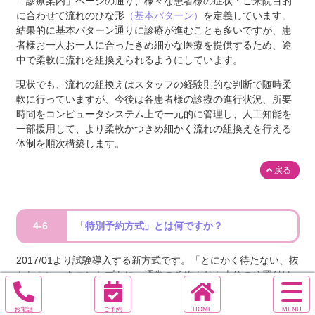
「診療案内」ページの通り、様々な患者様の症状・ご来院目的
に合わせて流れのひな形
（基本パターン）
を定義しています。
結果的に基本パターン通りに診療が進むことも多いですが、患
者様お一人お一人に合ったきめ細かな医療を提供するため、途
中で柔軟に流れを組換えられるようにしています。
現状でも、流れの組換えはスタッフの経験則的な判断で随時柔
軟に行っていますが、今後は各患者様の診療の進行状況、所要
時間をコンピュータシステム上で一元的に管理し、人工知能を
一部援用して、より柔軟かつきめ細かく流れの組換えを行える
体制を順次構築します。
戻る
4-6
「特別予約方式」とは何ですか？
2017/01より試験導入する新方式です。「とにかく待たない、抜
かれない」をコンセプトに、通常の予約よりも上位の位置付け
サ
で、まずは特定の患者様を対象に期間限定で実施します(※)。
イ
電
オ
ホ
※まずは、花粉症シーズンの混雑緩和、早期予防の促進のた