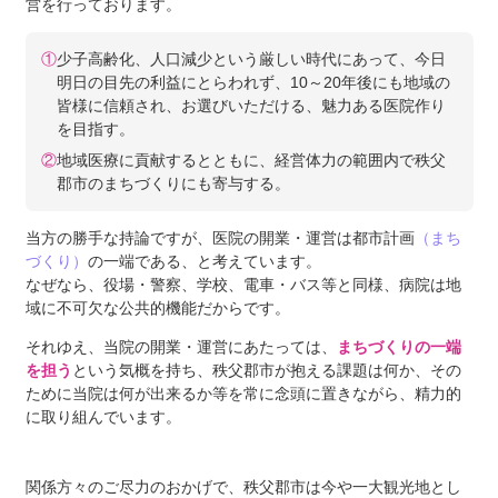
営を行っております。
①
少子高齢化、人口減少という厳しい時代にあって、今日
明日の目先の利益にとらわれず、10～20年後にも地域の
皆様に信頼され、お選びいただける、魅力ある医院作り
を目指す。
②
地域医療に貢献するとともに、経営体力の範囲内で秩父
郡市のまちづくりにも寄与する。
当方の勝手な持論ですが、医院の開業・運営は都市計画
（まち
づくり）
の一端である、と考えています。
なぜなら、役場・警察、学校、電車・バス等と同様、病院は地
域に不可欠な公共的機能だからです。
それゆえ、当院の開業・運営にあたっては、
まちづくりの一端
を担う
という気概を持ち、秩父郡市が抱える課題は何か、その
ために当院は何が出来るか等を常に念頭に置きながら、精力的
に取り組んでいます。
関係方々のご尽力のおかげで、秩父郡市は今や一大観光地とし