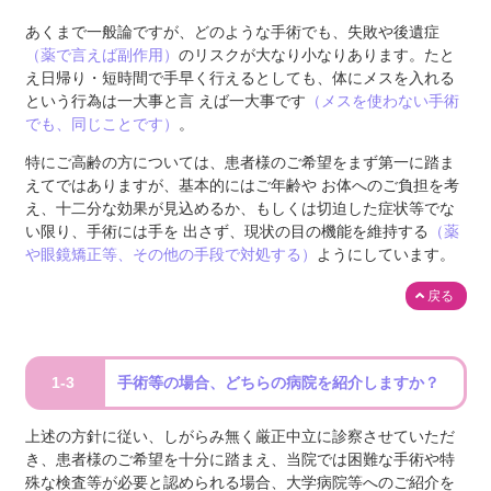
あくまで一般論ですが、どのような手術でも、失敗や後遺症
（薬で言えば副作用）
のリスクが大なり小なりあります。たと
え日帰り・短時間で手早く行えるとしても、体にメスを入れる
という行為は一大事と言 えば一大事です
（メスを使わない手術
でも、同じことです）
。
特にご高齢の方については、患者様のご希望をまず第一に踏ま
えてではありますが、基本的にはご年齢や お体へのご負担を考
え、十二分な効果が見込めるか、もしくは切迫した症状等でな
い限り、手術には手を 出さず、現状の目の機能を維持する
（薬
や眼鏡矯正等、その他の手段で対処する）
ようにしています。
戻る
1-3
手術等の場合、どちらの病院を紹介しますか？
上述の方針に従い、しがらみ無く厳正中立に診察させていただ
き、患者様のご希望を十分に踏まえ、当院では困難な手術や特
殊な検査等が必要と認められる場合、大学病院等へのご紹介を