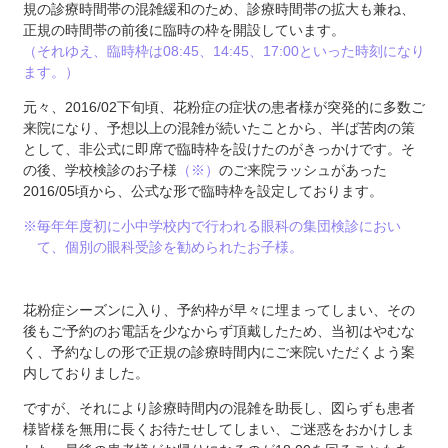
規の診療時間帯の混雑緩和のため、診療時間帯の拡大も兼ね、
正規の時間帯の前後に臨時の枠を開設しています。
（それゆえ、臨時枠は08:45、14:45、17:00といった時刻になり
ます。）
元々、2016/02下旬頃、花粉症の症状の患者様が突発的に多数ご
来院になり、予想以上の混雑が続いたことから、半ば苦肉の策
として、非公式に即席で臨時枠を設けたのがきっかけです。そ
の後、学校検診のお子様
（※）
のご来院ラッシュがあった
2016/05頃から、公式な形で臨時枠を設定しております。
※毎年年度初に小中学校内で行われる眼科の集団検診におい
て、個別の眼科受診を勧められたお子様。
花粉症シーズンに入り、予約枠が早々に埋まってしまい、その
後もご予約のお電話を少なからず頂戴したため、当初はやむな
く、予約なしの形で正規の診療時間内にご来院いただくよう案
内しておりました。
ですが、それにより診療時間内の混雑を助長し、図らずも患者
様皆様を無用に長くお待たせしてしまい、ご迷惑をおかけしま