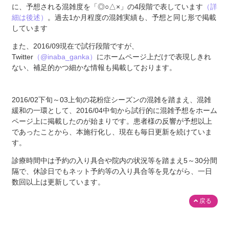
に、予想される混雑度を「◎○△×」の4段階で表しています
（詳
細は後述）
。過去1か月程度の混雑実績も、予想と同じ形で掲載
しています
また、2016/09現在で試行段階ですが、
Twitter
（@inaba_ganka）
にホームページ上だけで表現しきれ
ない、補足的かつ細かな情報も掲載しております。
2016/02下旬～03上旬の花粉症シーズンの混雑を踏まえ、混雑
緩和の一環として、2016/04中旬から試行的に混雑予想をホーム
ページ上に掲載したのが始まりです。患者様の反響が予想以上
であったことから、本施行化し、現在も毎日更新を続けていま
す。
診療時間中は予約の入り具合や院内の状況等を踏まえ5～30分間
隔で、休診日でもネット予約等の入り具合等を見ながら、一日
数回以上は更新しています。
戻る