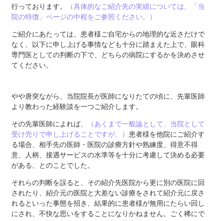
行っております。
（具体的なご紹介先の実績については、「当
院の特徴」ページの中程をご参照ください。）
ご紹介にあたっては、患者様ご自宅からの地理的な近さだけで
なく、以下に申し上げる事情なども十分に踏まえた上で、眼科
専門医としての判断の下で、どちらの病院にするかを決めさせ
てください。
やや唐突ながら、当院院長が医師になりたての頃に、先輩医師
より教わった経験談を一つご紹介します。
その先輩医師によれば、
（あくまで一般論として、当院として
受け売りで申し上げることですが、）
患者様を他院にご紹介す
る場合、相手先の医師・医院の診療方針や熟練度、得意不得
意、人柄、接遇サービスの水準等を十分に考慮して決める必要
がある、とのことでした。
それらの判断を誤ると、その紹介先医院から更に別の医院に回
されたり、紹介元の医院と大差ない診療をされて紹介元に戻さ
れるといった事態を招き、結果的に患者様が無用にたらい回し
にされ、不快な思いをすることになりかねません。ごく稀にで