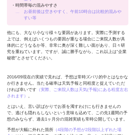
・時間帯毎の混みやすさ
… お昼前後は空きやすく、午前10時台は比較的混みや
すい等
他にも、大なり小なり様々な要因があります。実際に予測する
上では、例えばいくつもの要因が重なる場合にご来院人数が具
体的にどうなるか等、非常に奥が深く難しい面があり、日々研
究を重ねています。ですが、誠に勝手ながら、これ以上は“企業
秘密”とさせてください。
2016/09現在の実績で見れば、予想は常時ズバリ的中とはなかな
か行きません。当たる確率は天気予報と同程度と捉えていただ
ければ幸いです
（実際、ご来院人数は天気(予報)にある程度左右
されます）
。
とはいえ、言い訳ばかりでお茶を濁すわけにも行きませんの
で、逃げも隠れもしないという意味も込めて、この先1週間の予
想のみならず、過去1ヶ月分の混雑実績も常時公開しています。
予想が大幅に外れた箇所
（4段階の予想が2段階以上ずれた場