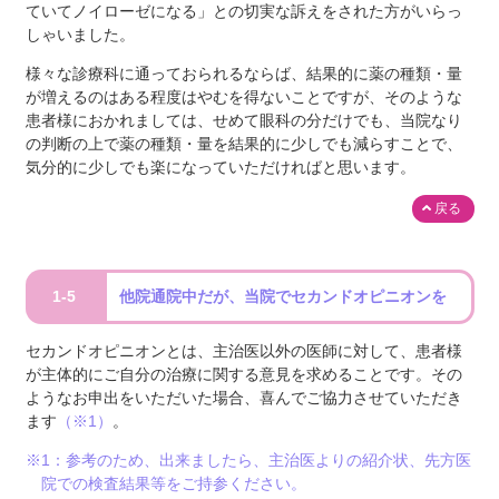
ていてノイローゼになる」との切実な訴えをされた方がいらっ
しゃいました。
様々な診療科に通っておられるならば、結果的に薬の種類・量
が増えるのはある程度はやむを得ないことですが、そのような
患者様におかれましては、せめて眼科の分だけでも、当院なり
の判断の上で薬の種類・量を結果的に少しでも減らすことで、
気分的に少しでも楽になっていただければと思います。
戻る
1-5
他院通院中だが、当院でセカンドオピニオンを
セカンドオピニオンとは、主治医以外の医師に対して、患者様
が主体的にご自分の治療に関する意見を求めることです。その
ようなお申出をいただいた場合、喜んでご協力させていただき
ます
（※1）
。
※1：参考のため、出来ましたら、主治医よりの紹介状、先方医
院での検査結果等をご持参ください。