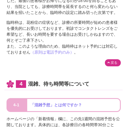
した。最後の患者様がお帰りになるのが18:00を回ることもあ
り、当院としても、診療時間帯を延長するのと何ら変わらない
結果を招いたことから、臨時枠の設定に踏み切った次第です。
臨時枠は、花粉症の症状など、診療の所要時間が短めの患者様
を優先的にお受けしております。初診でコンタクトレンズをご
希望など、長いお時間を要する場合はお受けしかねますので、
何とぞご了承下さい。
また、このような理由のため、臨時枠はネット予約には対応し
ておりません
（原則は電話予約のみ）
。
戻る
４
混雑、待ち時間等について
4-1
「混雑予想」とは何ですか？
ホームページの「新着情報」欄に、この先1週間の混雑予想を公
開しております。具体的には、各診療日の各時間帯30分ごと