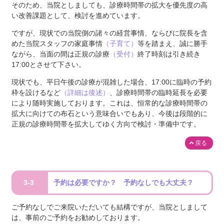
そのため、当院としましても、診療時間帯の拡大を優先度の高
い改善課題として、検討を進めています。
ですが、現状での当院側の諸々の経営事情、ならびに院長を含
めた当院スタッフの家庭事情
（子育て）
等を踏まえ、誠に勝手
ながら、当面の間は正規の診療
（受付）
終了時刻は引き続き
17:00とさせて下さい。
現状でも、平日午後の診療が混雑した場合、17:00に臨時の予約
枠を設けるなど
（詳細は後述）
、診療時間帯の臨時延長を必要
により随時実施しております。これは、恒常的な診療時間帯の
拡大に向けての布石という意味合いでもあり、今後は段階的に
正規の診療時間帯を拡大してゆく方向で検討・準備中です。
戻る
3-3
予約は必要ですか？ 予約なしでも大丈夫？
ご予約なしでご来院いただいても結構ですが、当院としまして
は、事前のご予約をお勧めしております。