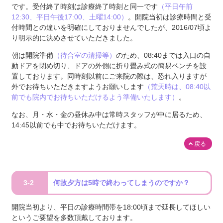
です。受付終了時刻は診療終了時刻と同一です
（平日午前
12:30、平日午後17:00、土曜14:00）
。開院当初は診療時間と受
付時間との違いを明確にしておりませんでしたが、2016/07頃よ
り明示的に決めさせていただきました。
朝は開院準備
（待合室の清掃等）
のため、08:40までは入口の自
動ドアを閉め切り、ドアの外側に折り畳み式の簡易ベンチを設
置しております。同時刻以前にご来院の際は、恐れ入りますが
外でお待ちいただきますようお願いします
（荒天時は、08:40以
前でも院内でお待ちいただけるよう準備いたします）
。
なお、月・水・金の昼休み中は常時スタッフが中に居るため、
14:45以前でも中でお待ちいただけます。
戻る
3-2
何故夕方は5時で終わってしまうのですか？
開院当初より、平日の診療時間帯を18:00頃まで延長してほしい
というご要望を多数頂戴しております。