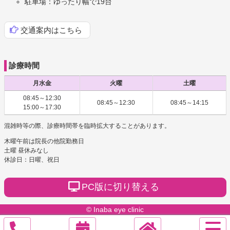
駐車場：ゆったり幅で19台
交通案内はこちら
診療時間
月水金
火曜
土曜
08:45～12:30
08:45～12:30
08:45～14:15
15:00～17:30
混雑時等の際、診療時間帯を臨時拡大することがあります。
木曜午前は院長の他院勤務日
土曜 昼休みなし
休診日：日曜、祝日
PC版に切り替える
© Inaba eye clinic
サ