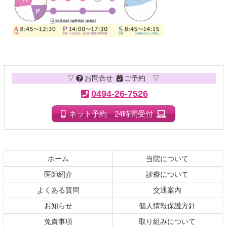
コ
ペ
ン
ー
テ
ジ
▽
お問合せ
ご予約 ▽
ン
の
ツ
先
0494-26-7526
本
頭
文
へ
ネット予約 24時間受付
の
戻
先
る
頭
へ
ホーム
当院について
戻
医師紹介
診療について
る
よくある質問
交通案内
お知らせ
個人情報保護方針
免責事項
取り組みについて