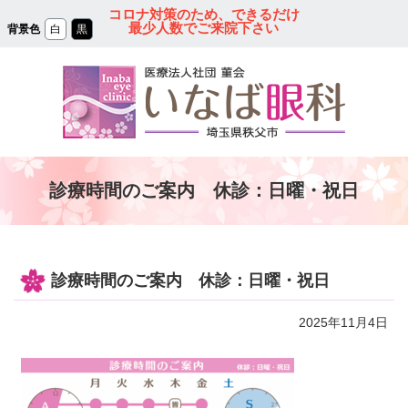
コ
コロナ対策のため、できるだけ
ン
最少人数でご来院下さい
背景色
白
黒
テ
ン
ツ
本
文
へ
ス
キ
ッ
プ
秩父の眼科｜医療法人
診療時間のご案内 休診：日曜・祝日
社団 菫会 いなば眼
科クリニック
診療時間のご案内 休診：日曜・祝日
2025年11月4日