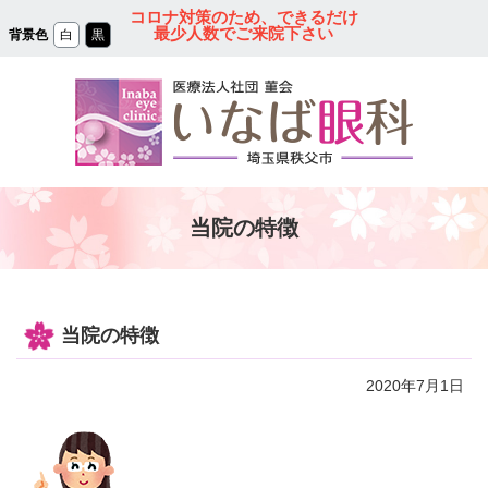
コ
コロナ対策のため、できるだけ
ン
最少人数でご来院下さい
背景色
白
黒
テ
ン
ツ
本
文
へ
ス
キ
ッ
プ
秩父の眼科｜医療法人
当院の特徴
社団 菫会 いなば眼
科クリニック
当院の特徴
2020年7月1日