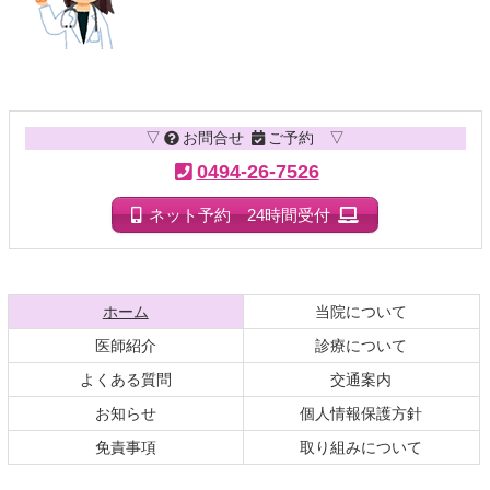
コ
ペ
ン
ー
テ
ジ
▽
お問合せ
ご予約 ▽
ン
の
ツ
先
0494-26-7526
本
頭
文
へ
ネット予約 24時間受付
の
戻
先
る
頭
へ
現在のページ
ホーム
当院について
戻
医師紹介
診療について
る
よくある質問
交通案内
お知らせ
個人情報保護方針
免責事項
取り組みについて