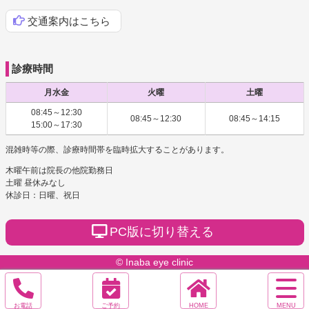
交通案内はこちら
診療時間
月水金
火曜
土曜
08:45～12:30
08:45～12:30
08:45～14:15
15:00～17:30
混雑時等の際、診療時間帯を臨時拡大することがあります。
木曜午前は院長の他院勤務日
土曜 昼休みなし
休診日：日曜、祝日
PC版に切り替える
© Inaba eye clinic
サ
イ
電
オ
ホ