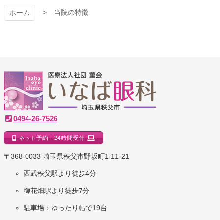
当院の特徴
ホーム
いなば眼科クリニック
0494-26-7526
ネット予約 24時間受付
｜埼玉県秩父市
〒368-0033 埼玉県秩父市野坂町1-11-21
西武秩父駅より徒歩4分
御花畑駅より徒歩7分
駐車場：ゆったり幅で19台