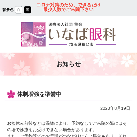
コ
コロナ対策のため、できるだけ
ン
最少人数でご来院下さい
背景色
白
黒
テ
ン
ツ
本
文
へ
ス
キ
ッ
プ
秩父の眼科｜医療法人
お知らせ
社団 菫会 いなば眼
科クリニック
体制増強を準備中
2020年8月19日
お盆休み前後などは混雑により、予約なしでご来院の際にはそ
の場で診療をお受けできない場合があります。
また、ご予約等でのお電話がつながりにくい場合もあり、それ