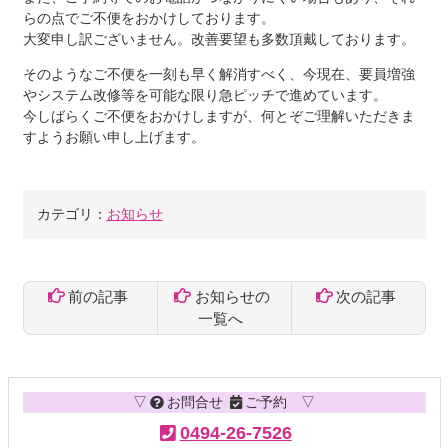
らの点でご不便をおかけしております。
大変申し訳ございません。改善要望も多数頂戴しております。
そのようなご不便を一刻も早く解消すべく、今現在、要員増強
やシステム改修等を可能な限り急ピッチで進めています。
今しばらくご不便をおかけしますが、何とぞご理解いただきま
すようお願い申し上げます。
カテゴリ：
お知らせ
前の記事
お知らせの
次の記事
一覧へ
コ
ペ
ン
ー
テ
ジ
▽
お問合せ
ご予約 ▽
ン
の
ツ
先
0494-26-7526