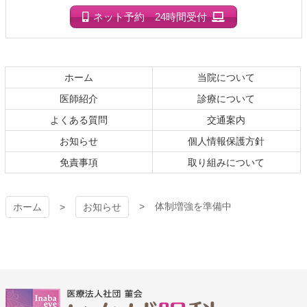
本
頭
文
へ
ネット予約 24時間受付
の
戻
先
る
頭
へ
ホーム
当院について
戻
医師紹介
診療について
る
よくある質問
交通案内
お知らせ
個人情報保護方針
免責事項
取り組みについて
体制増強を準備中
ホーム
お知らせ