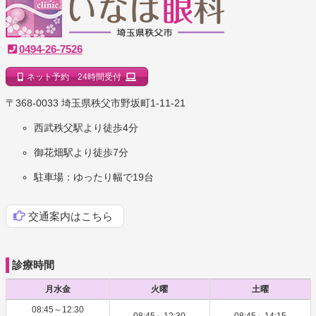
いなば眼科クリニック
0494-26-7526
ネット予約 24時間受付
｜埼玉県秩父市
〒368-0033 埼玉県秩父市野坂町1-11-21
西武秩父駅より徒歩4分
御花畑駅より徒歩7分
駐車場：ゆったり幅で19台
交通案内はこちら
診療時間
月水金
火曜
土曜
08:45～12:30
08:45～12:30
08:45～14:15