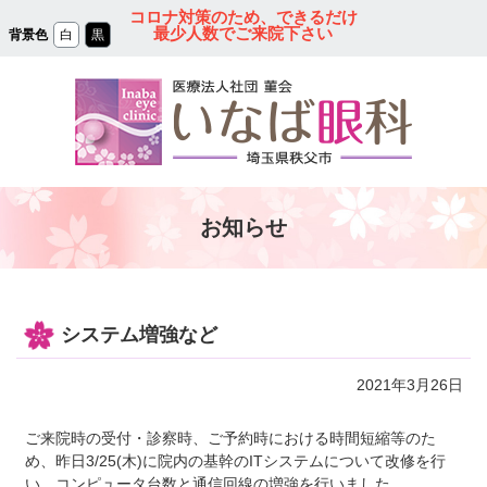
コ
コロナ対策のため、できるだけ
ン
最少人数でご来院下さい
背景色
白
黒
テ
ン
ツ
本
文
へ
ス
キ
ッ
プ
秩父の眼科｜医療法人
お知らせ
社団 菫会 いなば眼
科クリニック
システム増強など
2021年3月26日
ご来院時の受付・診察時、ご予約時における時間短縮等のた
め、昨日3/25(木)に院内の基幹のITシステムについて改修を行
い、コンピュータ台数と通信回線の増強を行いました。