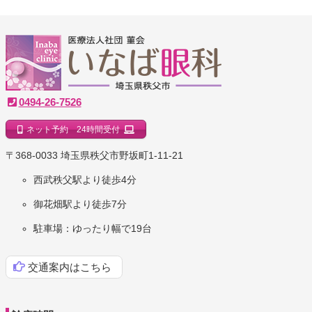
いなば眼科クリニック
0494-26-7526
ネット予約 24時間受付
｜埼玉県秩父市
〒368-0033 埼玉県秩父市野坂町1-11-21
西武秩父駅より徒歩4分
御花畑駅より徒歩7分
駐車場：ゆったり幅で19台
交通案内はこちら