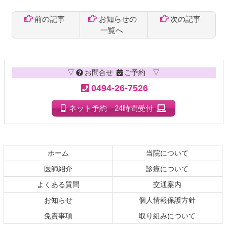
前の記事
お知らせの
次の記事
一覧へ
コ
ペ
ン
ー
テ
ジ
▽
お問合せ
ご予約 ▽
ン
の
ツ
先
0494-26-7526
本
頭
文
へ
ネット予約 24時間受付
の
戻
先
る
頭
へ
ホーム
当院について
戻
医師紹介
診療について
る
よくある質問
交通案内
お知らせ
個人情報保護方針
免責事項
取り組みについて