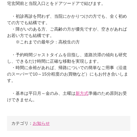
宅玄関前と当院入口とをドアツードアで結びます。
・初診再診を問わず、当院にかかりつけの方でも、全く初め
ての方でも結構です。
・障がいのある方、ご高齢の方が優先ですが、空きがあれば
お若い方でも結構です。
※これまでの最年少：高校生の方
・予約時間ジャストタイムを目指し、道路渋滞の傾向も研究
し、できるだけ時間に正確な移動を実現します。
・時間に余裕があれば、帰路についでの簡単なご用事（沿道
のスーパーで10～15分程度のお買物など）にもお付き合いしま
す。
・基本は平日月～金のみ、土曜は
新方式
準備のため原則お受
けできません。
カテゴリ：
お知らせ