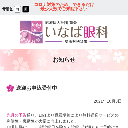
コ
コロナ対策のため、できるだけ
ン
最少人数でご来院下さい
背景色
白
黒
テ
ン
ツ
本
文
へ
ス
キ
ッ
プ
秩父の眼科｜医療法人
お知らせ
社団 菫会 いなば眼
科クリニック
送迎お申込受付中
2021年10月3日
先月の予告
通り、10/1より職員増強により無料送迎サービスの
利便性・機動性が大幅に向上しました。
10月以降は、（一部診療日を除き）診療・送迎ともご予約にま