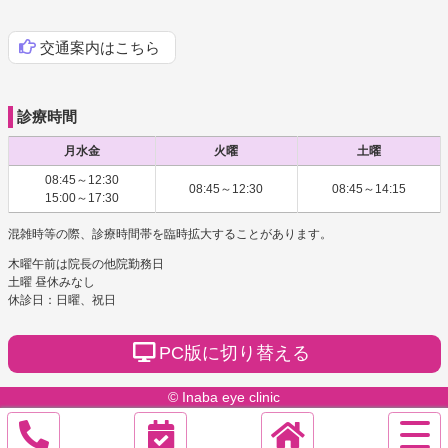
交通案内はこちら
診療時間
月水金
火曜
土曜
08:45～12:30
08:45～12:30
08:45～14:15
15:00～17:30
混雑時等の際、診療時間帯を臨時拡大することがあります。
木曜午前は院長の他院勤務日
土曜 昼休みなし
休診日：日曜、祝日
PC版に切り替える
© Inaba eye clinic
サ