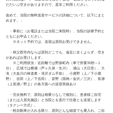
だだいぶ空きがありますので、是非ご利用ください。
改めて、当院の無料送迎サービスの詳細について、以下にまと
めます。：
・事前に（お電話または当院ご来院時）、当院の診療予約と
ともにお申込ください。
※ネット予約では、送迎は原則お受けできません。
・秩父郡市内ならば原則どこでも、遠近に全くよらず、空き
があればお受けします。
※ご利用状況：近距離では野坂町内（車で所要30秒～1
分）、広域では横瀬（芦ヶ久保・生川）、浦山（大日堂）、大
滝（大血川の林道奥・滝沢ダム手前）、小鹿野（上／下小鹿
野）、吉田（上／下吉田）、皆野（国神／金沢／三沢）、長瀞
（上長瀞／野上）の各方面への送迎実績あり
・完全無料で、原則は相乗りなしで個別に、患者様ご自宅
（または入居先施設）と当院とを直行で往復とも送迎します
（タクシー方式）。
・軽自動車が入れる限り、原則どんな細道でも乗入れ、ご自