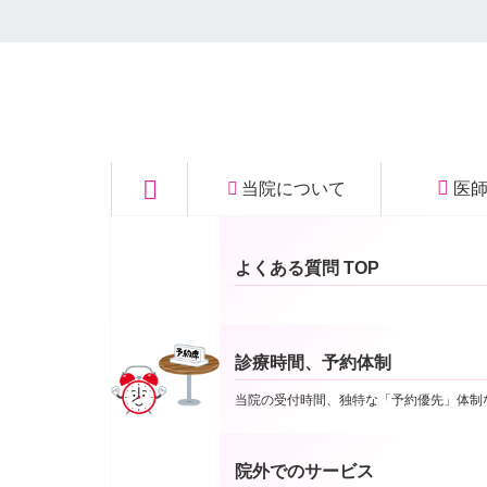
秩父の眼科｜医療法
当院について
医
お知らせ
人社団 菫会 いなば
ご来院受付・お会計手続きの
当院についてTOP
よくある質問 TOP
眼科クリニック
診療時間、予約体制
本日11/14(月)から当面の間試行的に、再診の
当院の受付時間、独特な「予約優先」体制
オンライン保険証資格確認のシステム（マイナン
（初診の方、保険証の種類が以前と変わっている
院外でのサービス