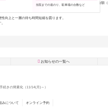
いており、次回概ね1か月以内に受診予定があり、今回のお会計金額（
当院までの道のり、駐車場の台数など
回省略し、次回受診時と合算できるようにいたします。
便性向上と一層の待ち時間短縮を図ります。
す。
お知らせの一覧へ
続きの簡素化（11/14(月)～）
組みについて
オンライン予約