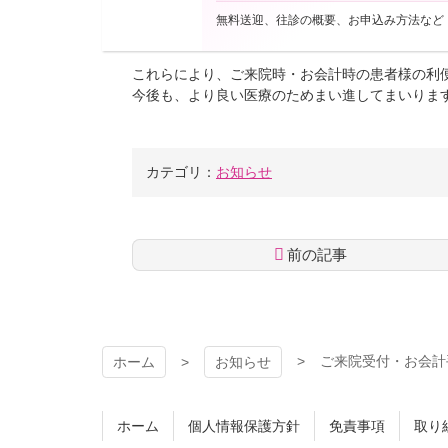
また、お会計時、普段から頻繁に当院を受診いただ
無料送迎、往診の概要、お申込み方法など
は、ご希望であれば、お会計金額のお支払いを今
これらにより、ご来院時・お会計時の患者様の利
今後も、より良い医療のためまい進してまいりま
カテゴリ：
お知らせ
前の記事
コ
ペ
ン
ー
テ
ジ
ン
の
ご来院受付・お会計手
ホーム
お知らせ
ツ
先
本
頭
文
へ
ホーム
個人情報保護方針
免責事項
取り
の
戻
先
る