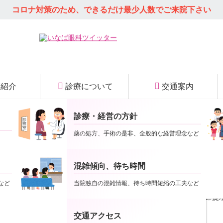
コロナ対策のため、できるだけ
最少人数でご来院下さい
師紹介
診療について
交通案内
診療・経営の方針
簡素化（11/14(月)～）
当院の特徴
薬の処方、手術の是非、全般的な経営理念など
混雑傾向、待ち時間
患者様に限り、ご来院時の受付、ならびにお会計時の手続きの簡素化を図り
など
当院独自の混雑情報、待ち時間短縮の工夫など
バーカード対応）の機能を活かし、原則としてご来院時の保険証のご提
方、ならびに公費受給者証は引き続き確認させていただきます。）
交通アクセス