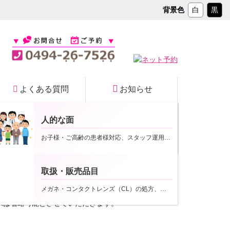
コ
背景色
白
黒
ン
テ
ン
ツ
本
文
へ
よくある質問
お知らせ
ス
キ
ッ
人的な面
プ
院内マップ
お子様・ご高齢の患者様対応、スタッフ運用など
2022年11月14日
取扱・販売品目
ます。
メガネ・コンタクトレンズ（CL）の処方、取扱いなど
示は省略可能とさせていただきます。