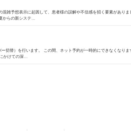
ージ上の混雑予想表示に起因して、患者様の誤解や不信感を招く要素があり
夏からの新システ…
ー切替）を行います。 この間、ネット予約が一時的にできなくなりま
日)にかけての深…