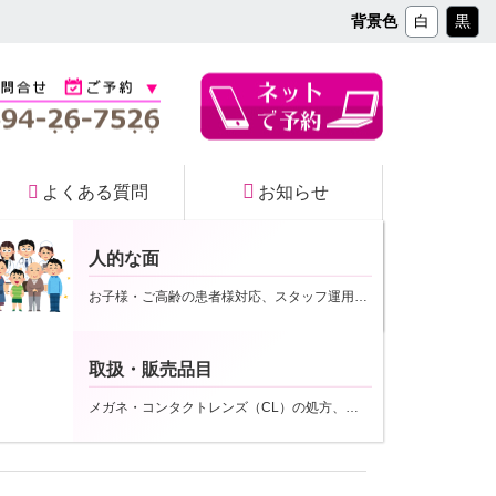
コ
背景色
白
黒
ン
テ
ン
ツ
本
文
へ
よくある質問
お知らせ
ス
キ
ッ
人的な面
プ
院内マップ
お子様・ご高齢の患者様対応、スタッフ運用など
取扱・販売品目
メガネ・コンタクトレンズ（CL）の処方、取扱いなど
迎需要が高まっていることから、更なる送迎の拡充