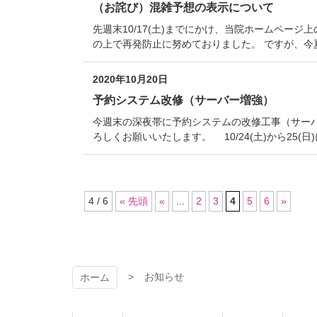
（お詫び）混雑予想の表示について
先週末10/17(土)までにかけ、当院ホームペ
の上で再発防止に努めておりました。 ですが、今
2020年10月20日
予約システム改修（サーバー増強）
今週末の深夜帯に予約システムの改修工事（サーバ
ろしくお願いいたします。 10/24(土)から25(
4 / 6
« 先頭
«
...
2
3
4
5
6
»
コ
ペ
ン
ー
テ
ジ
ン
の
お知らせ
ホーム
ツ
先
本
頭
文
へ