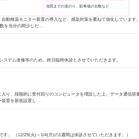
当院までの道のり、駐車場の台数など
、自動検温モニター装置の導入など、感染対策を重ねて強化しています。
人数を当分の間少しだ…
)はシステム改修等のため、終日臨時休診とさせていただきます。
入り、段階的に受付回りのコンピュータを増設した上、データ通信容量の増
ー装置を新規設置し…
療です。 （12/29(火)～1/4(月)の1週間は休診させていただきます。）