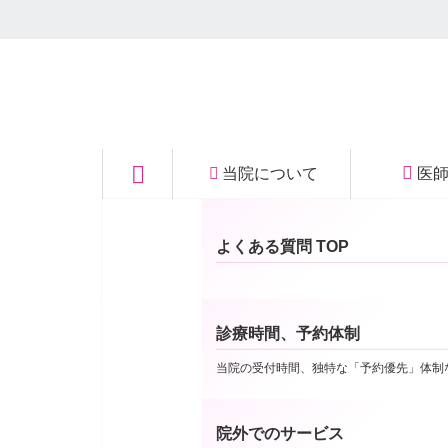
秩父の眼科｜医療法
当院について
医
お知らせ
人社団 菫会 いなば
お知らせ の一覧
当院についてTOP
よくある質問 TOP
眼科クリニック
2021年1月30日
診療時間、予約体制
無料送迎の拡充
当院の受付時間、独特な「予約優先」体制
当院では、開院当初より、個別での無料送迎サー
が必要と判断しております。 平日は引き続き現状
院外でのサービス