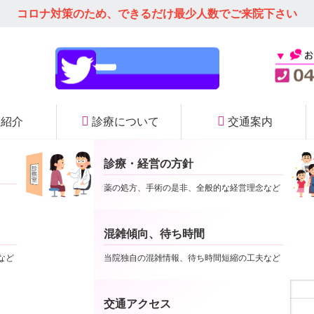
コロナ対策のため、できるだけ
最少人数でご来院下さい
師紹介
診療について
交通案内
診療・経営の方針
当院の特徴
薬の処方、手術の是非、全般的な経営理念など
混雑傾向、待ち時間
など
当院独自の混雑情報、待ち時間短縮の工夫など
ビスを行っております。 昨今、ご年配の方々の運転免許返納が増え、送
の仕組みのままで…
交通アクセス