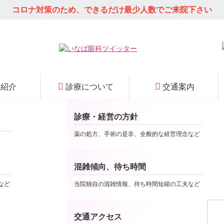
コロナ対策のため、できるだけ
最少人数でご来院下さい
師紹介
診療について
交通案内
診療・経営の方針
当院の特徴
薬の処方、手術の是非、全般的な経営理念など
混雑傾向、待ち時間
など
当院独自の混雑情報、待ち時間短縮の工夫など
対時の新体制に段階的に移行してゆきます。
交通アクセス
外の職員が同時並行で実施