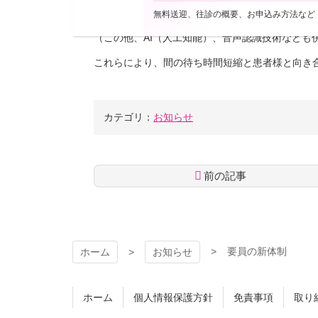
・新職員を含め電話応対可能な要員の増強
無料送迎、往診の概要、お申込み方法など
（この他、AI（人工知能）、音声認識技術なども
これらにより、間の待ち時間短縮と患者様と向き
カテゴリ：
お知らせ
前の記事
コ
ペ
ン
ー
テ
ジ
ン
の
要員の新体制
ホーム
お知らせ
ツ
先
本
頭
文
へ
ホーム
個人情報保護方針
免責事項
取り
の
戻
先
る