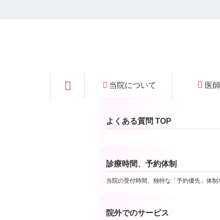
秩父の眼科｜医療法
当院について
医
お知らせ
人社団 菫会 いなば
要員の新体制
当院についてTOP
よくある質問 TOP
眼科クリニック
診療時間、予約体制
10/2から当院職員の要員増強を図りました。
当院の受付時間、独特な「予約優先」体制
一定の研修を経て、本日10/9より診察・電話応
＜新体制の具体例＞
院外でのサービス
・院長の診察中にコンピュータ入力作業を院長以