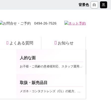
コ
背景色
白
黒
ン
テ
ン
ツ
本
文
へ
よくある質問
お知らせ
ス
キ
ッ
人的な面
プ
院内マップ
お子様・ご高齢の患者様対応、スタッフ運用など
2020年10月9日
取扱・販売品目
メガネ・コンタクトレンズ（CL）の処方、取扱いなど