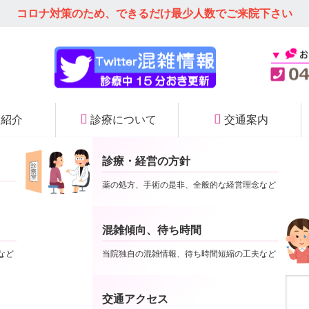
コロナ対策のため、できるだけ
最少人数でご来院下さい
師紹介
診療について
交通案内
診療・経営の方針
当院の特徴
薬の処方、手術の是非、全般的な経営理念など
混雑傾向、待ち時間
る説明を、分かりやすくかみ砕いてご説明する工夫を重ねています。
など
当院独自の混雑情報、待ち時間短縮の工夫など
を試作しました。
映を行います。
分かりやすくなるよう、随時修正してゆきます）
交通アクセス