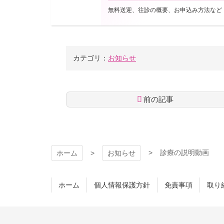
※2020/10/18追記：10/12以降試行的
無料送迎、往診の概要、お申込み方法など
本公開に達するまで今しばらくお待ちください。
カテゴリ：
お知らせ
前の記事
コ
ペ
ン
ー
テ
ジ
ン
の
診療の説明動画
ホーム
お知らせ
ツ
先
本
頭
文
へ
ホーム
個人情報保護方針
免責事項
取り
の
戻
先
る
頭
へ