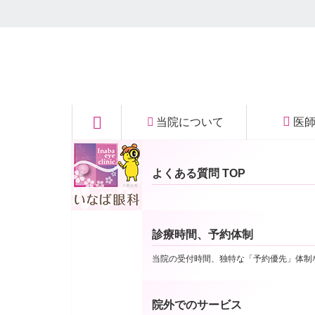
秩父の眼科｜医療法
当院について
医
お知らせ
人社団 菫会 いなば
診療の説明動画
当院についてTOP
よくある質問 TOP
眼科クリニック
診療時間、予約体制
診療の質の向上のため、専門医学的な内容に関す
当院の受付時間、独特な「予約優先」体制
その一環として、諸々の検査等に関する説明動画
本日以降、院内の案内画面にて試験的に動画の放
（患者様のご意見、反応等を踏まえながら、より
院外でのサービス