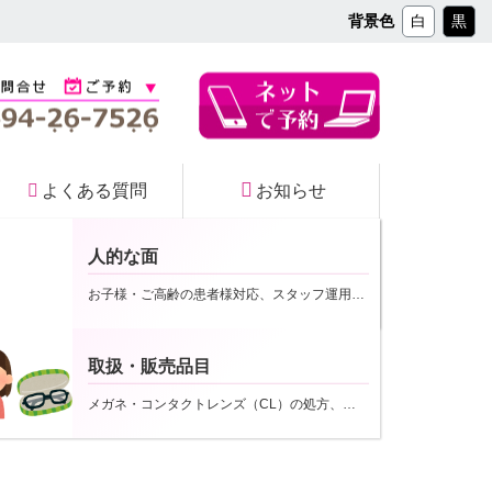
コ
背景色
白
黒
ン
テ
ン
ツ
本
文
へ
よくある質問
お知らせ
ス
キ
ッ
人的な面
プ
院内マップ
お子様・ご高齢の患者様対応、スタッフ運用など
2020年10月10日
取扱・販売品目
メガネ・コンタクトレンズ（CL）の処方、取扱いなど