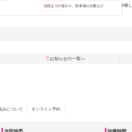
に放映しましたが、再生速度等に一部改良の余地があり、試験公開を断続的に中
当院までの道のり、駐車場の台数など
お知らせの一覧へ
組みについて
オンライン予約
当院地図
診療時間